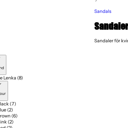
Sandals
Sandaler 
Sandaler för kvi
nd
e Lenka (8)
our
lack (7)
lue (2)
rown (6)
ink (2)
ed (2)