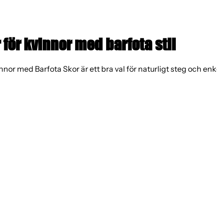
för kvinnor med barfota stil
nnor med Barfota Skor är ett bra val för naturligt steg och e