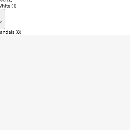
hite (1)
pe
andals (8)