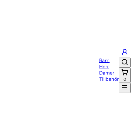
Barn
Herr
Damer
Tillbehör
0