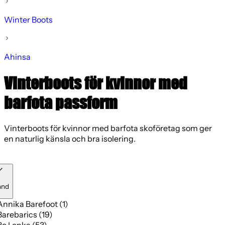
Winter Boots
Ahinsa
Vinterboots för kvinnor med
barfota passform
Vinterboots för kvinnor med barfota skoföretag som ger
en naturlig känsla och bra isolering.
and
Annika Barefoot (1)
Barebarics (19)