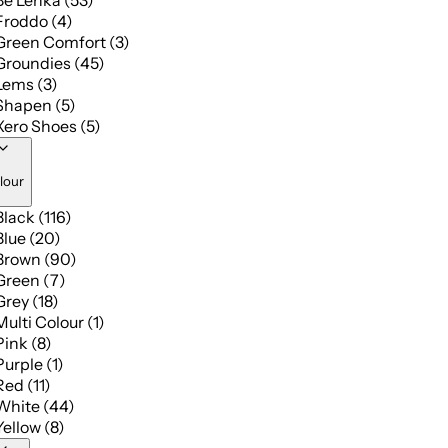
Be Lenka (53)
Froddo (4)
Green Comfort (3)
Groundies (45)
Lems (3)
Shapen (5)
Xero Shoes (5)
lour
Black (116)
Blue (20)
Brown (90)
Green (7)
Grey (18)
Multi Colour (1)
Pink (8)
Purple (1)
Red (11)
White (44)
Yellow (8)