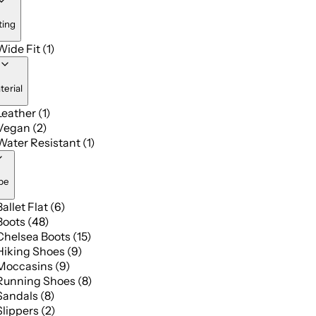
ting
Wide Fit (1)
terial
Leather (1)
Vegan (2)
Water Resistant (1)
pe
Ballet Flat (6)
Boots (48)
Chelsea Boots (15)
Hiking Shoes (9)
Moccasins (9)
Running Shoes (8)
Sandals (8)
Slippers (2)