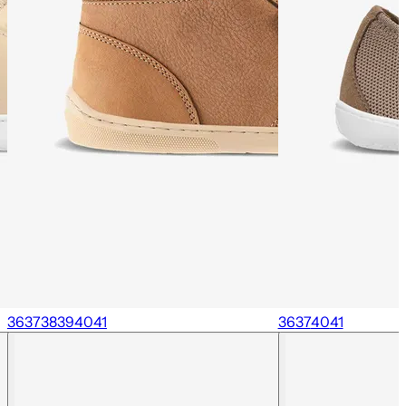
36
37
38
39
40
41
36
37
40
41