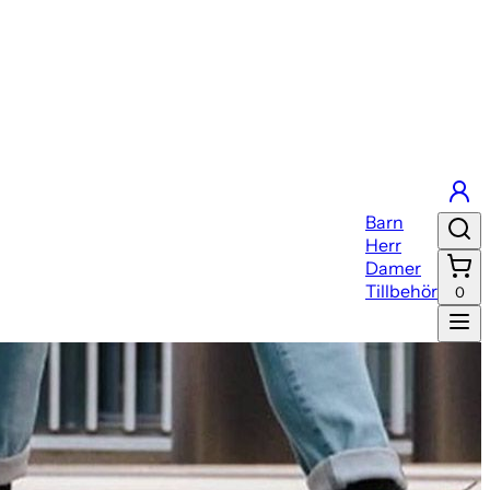
Barn
Herr
Damer
Tillbehör
0