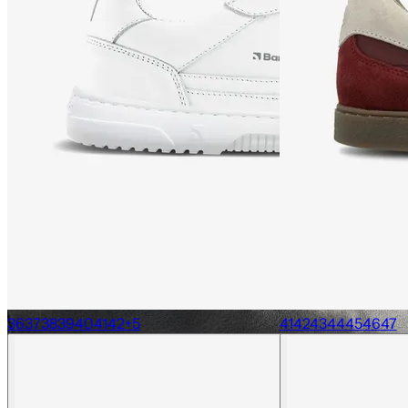
36
37
38
39
40
41
42
+
5
41
42
43
44
45
46
47