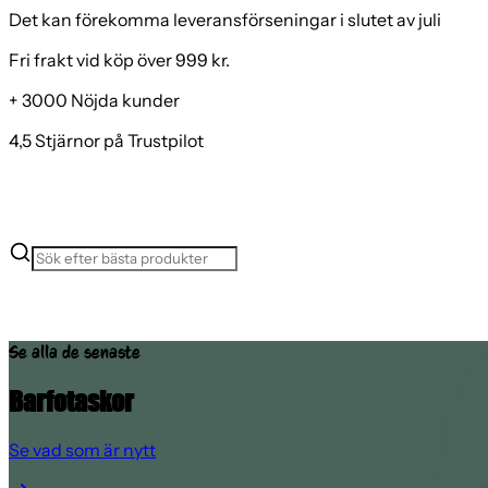
Det kan förekomma leveransförseningar i slutet av juli
Fri frakt vid köp över 999 kr.
+ 3000 Nöjda kunder
4,5 Stjärnor på Trustpilot
Se alla de senaste
Barfotaskor
Se vad som är nytt