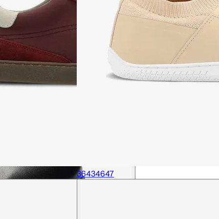
36
43
46
47