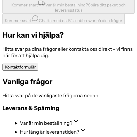
Kommer snart
Var är min beställning?
Spåra ditt paket och
leveransstatus
Kommer snart
Chatta med oss
Få snabba svar på dina frågor
Hur kan vi hjälpa?
Hitta svar på dina frågor eller kontakta oss direkt – vi finns
här för att hjälpa dig.
Kontaktformulär
Vanliga frågor
Hitta svar på de vanligaste frågorna nedan.
Leverans & Spårning
Var är min beställning?
Hur lång är leveranstiden?