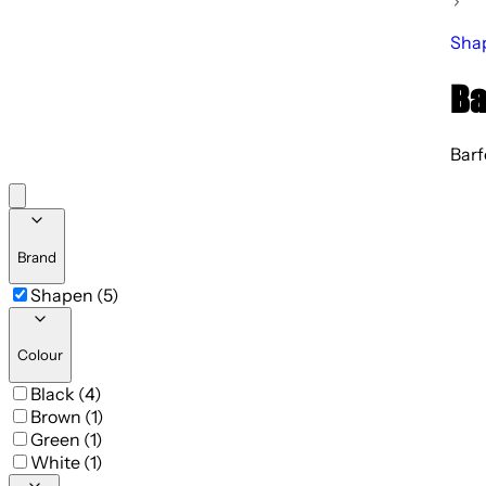
Sha
Ba
Barf
Brand
Shapen (5)
Colour
Black (4)
Brown (1)
Green (1)
White (1)