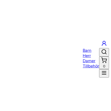
Barn
Herr
Damer
Tillbehör
0