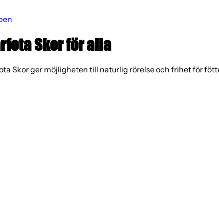
pen
rfota Skor för alla
ota Skor ger möjligheten till naturlig rörelse och frihet för fött