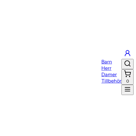
Barn
Herr
Damer
Tillbehör
0