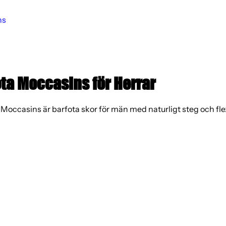
ns
ta Moccasins för Herrar
Moccasins är barfota skor för män med naturligt steg och flex