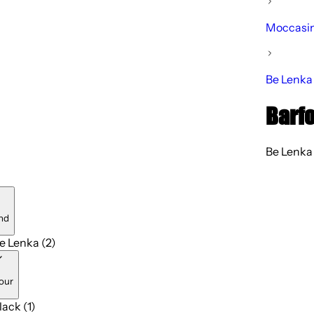
Moccasi
Be Lenka
Barfo
Be Lenka 
nd
e Lenka (2)
our
lack (1)