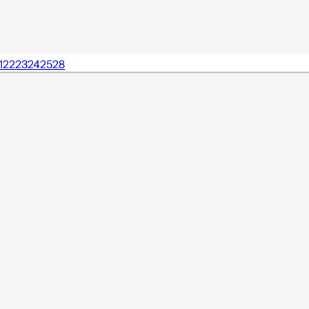
1
22
23
24
25
28