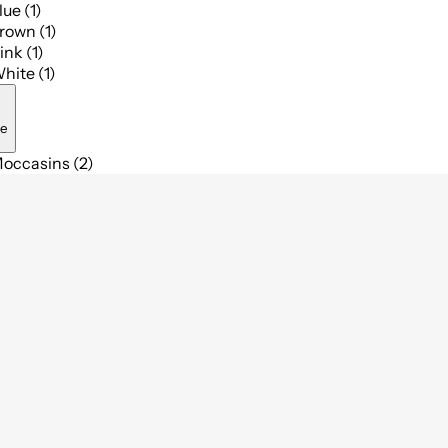
lue (1)
rown (1)
ink (1)
hite (1)
pe
occasins (2)