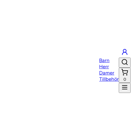
Barn
Herr
Damer
Tillbehör
0