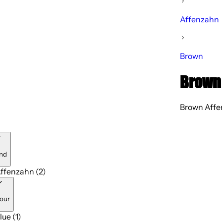
Affenzahn
Brown
Brown 
Brown Affen
nd
ffenzahn (2)
our
lue (1)