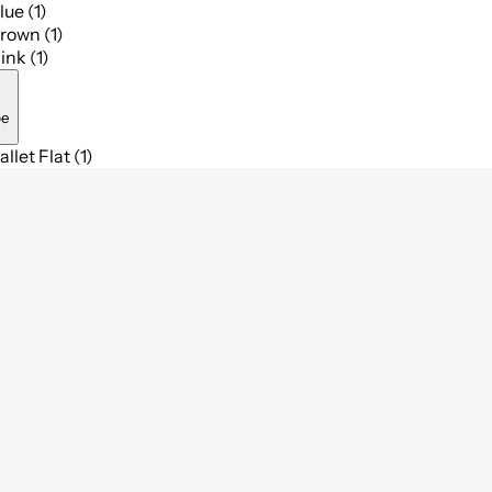
lue (1)
rown (1)
ink (1)
pe
allet Flat (1)