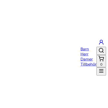
Barn
Herr
Damer
Tillbehör
0