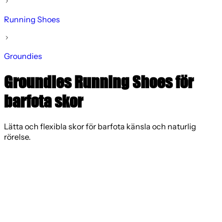
Running Shoes
Groundies
Groundies Running Shoes för
barfota skor
Lätta och flexibla skor för barfota känsla och naturlig
rörelse.