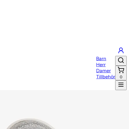
Barn
Herr
Damer
Tillbehör
0