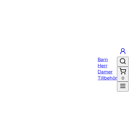
Barn
Herr
Damer
Tillbehör
0