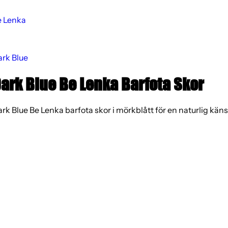
e Lenka
rk Blue
ark Blue Be Lenka Barfota Skor
rk Blue Be Lenka barfota skor i mörkblått för en naturlig käns