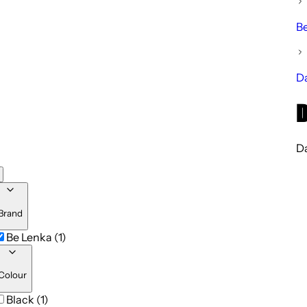
B
Da
D
Da
Brand
Be Lenka (1)
Colour
Black (1)