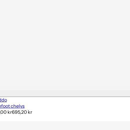
ddo
efoot chelys
,00 kr
695,20 kr