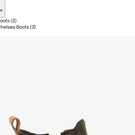
pe
oots (2)
helsea Boots (3)