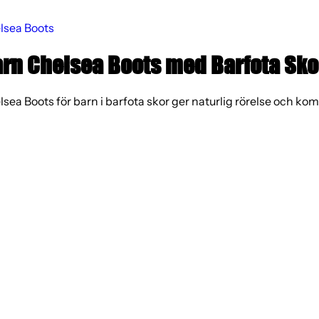
lsea Boots
rn Chelsea Boots med Barfota Sko
sea Boots för barn i barfota skor ger naturlig rörelse och kom