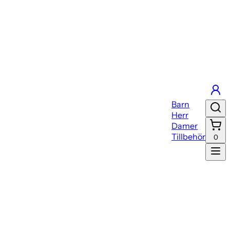
Barn
Herr
Damer
Tillbehör
0