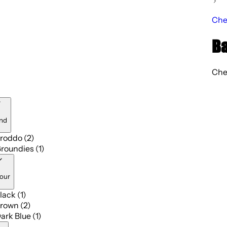
Che
Ba
Chel
nd
roddo (2)
roundies (1)
our
lack (1)
rown (2)
ark Blue (1)