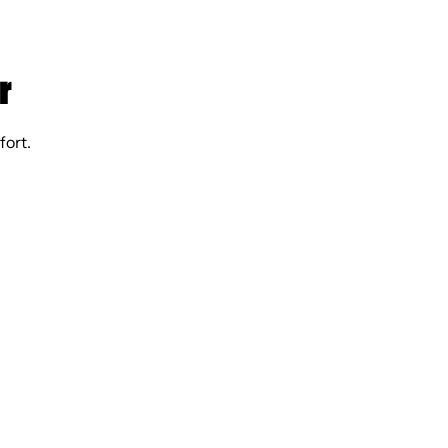
r
fort.