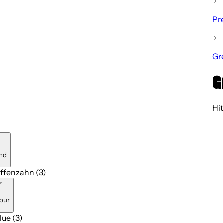
Pr
Gr
G
Hit
nd
ffenzahn (3)
our
lue (3)