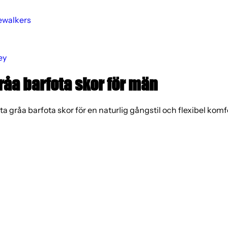
ewalkers
ey
råa barfota skor för män
ta gråa barfota skor för en naturlig gångstil och flexibel komf