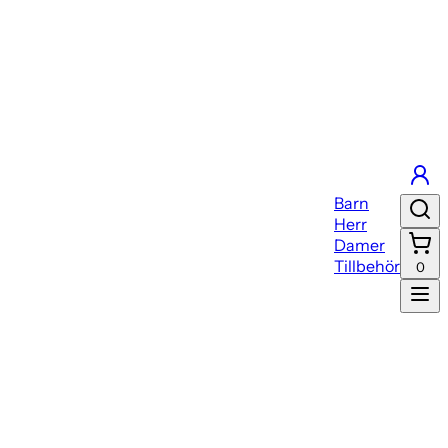
Barn
Herr
Damer
Tillbehör
0